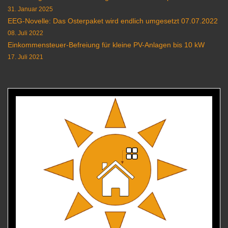
31. Januar 2025
EEG-Novelle: Das Osterpaket wird endlich umgesetzt 07.07.2022
08. Juli 2022
Einkommensteuer-Befreiung für kleine PV-Anlagen bis 10 kW
17. Juli 2021